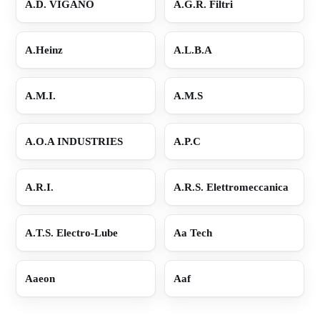
A.D. VIGANO
A.G.R. Filtri
A.Heinz
A.L.B.A
A.M.I.
A.M.S
A.O.A INDUSTRIES
A.P.C
A.R.I.
A.R.S. Elettromeccanica
A.T.S. Electro-Lube
Aa Tech
Aaeon
Aaf