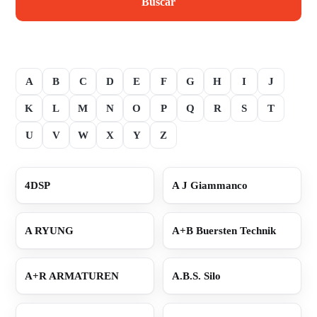
Buscar
A
B
C
D
E
F
G
H
I
J
K
L
M
N
O
P
Q
R
S
T
U
V
W
X
Y
Z
4DSP
A J Giammanco
A RYUNG
A+B Buersten Technik
A+R ARMATUREN
A.B.S. Silo