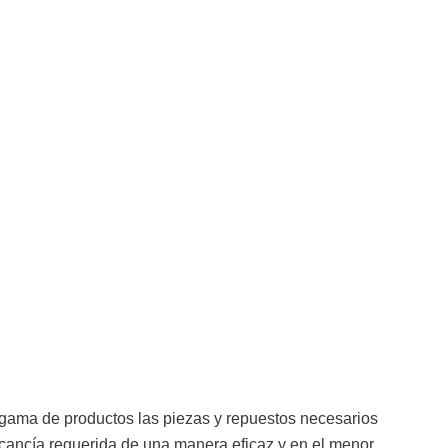
la
Logística
a
moderna
a gama de productos las piezas y repuestos necesarios
rcancía requerida de una manera eficaz y en el menor