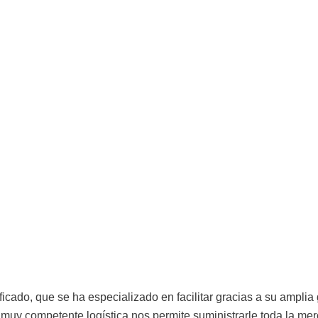
lia gama de
Calidad de 
productos
Mercancí
ficado, que se ha especializado en facilitar gracias a su ampli
muy competente logística nos permite suministrarle toda la me