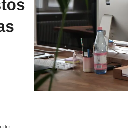
stos
as
ector