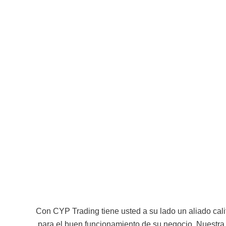
Aliado
Amp
Competente
Con CYP Trading tiene usted a su lado un aliado cali
para el buen funcionamiento de su negocio. Nuestra 