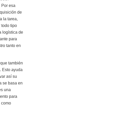
. Por esa
quisición de
 la tarea,
 todo tipo
 logística de
ante para
tro tanto en
o que también
. Esto ayuda
var así su
ía se basa en
es una
iento para
a como