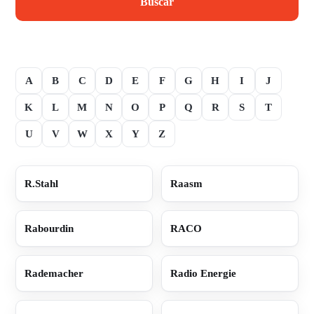
Buscar
A
B
C
D
E
F
G
H
I
J
K
L
M
N
O
P
Q
R
S
T
U
V
W
X
Y
Z
R.Stahl
Raasm
Rabourdin
RACO
Rademacher
Radio Energie