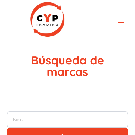
Búsqueda de
CYP Trading
Professionelle Ersatzteilbeschaffung
marcas