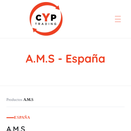
A.M.S - España
CYP Trading
Professionelle Ersatzteilbeschaffung
Productos
A.M.S
›
ESPAÑA
A.M.S