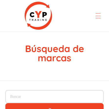
Búsqueda de
CYP Trading
Professionelle Ersatzteilbeschaffung
marcas