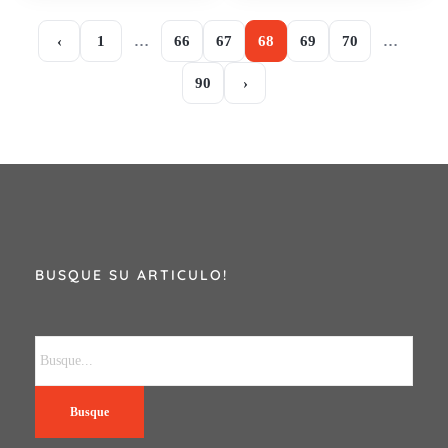
‹
1
…
66
67
68
69
70
…
90
›
BUSQUE SU ARTICULO!
Busque