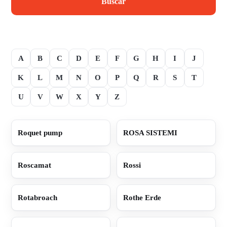
Buscar
A
B
C
D
E
F
G
H
I
J
K
L
M
N
O
P
Q
R
S
T
U
V
W
X
Y
Z
Roquet pump
ROSA SISTEMI
Roscamat
Rossi
Rotabroach
Rothe Erde