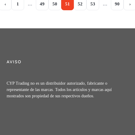
‹
1
…
49
50
51
52
53
…
90
›
AVISO
CYP Trading no es un distribuidor autorizado, fabricante o
representante de las marcas. Todos los artículos y marcas aquí
mostrados son propiedad de sus respectivos dueños.