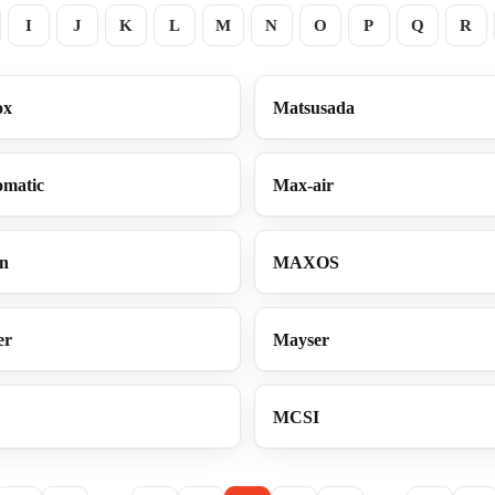
I
J
K
L
M
N
O
P
Q
R
ox
Matsusada
matic
Max-air
n
MAXOS
er
Mayser
MCSI