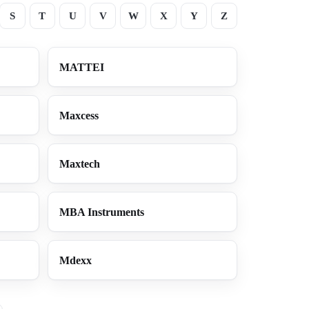
S
T
U
V
W
X
Y
Z
MATTEI
Maxcess
Maxtech
MBA Instruments
Mdexx