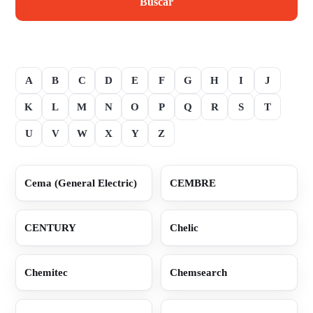
Buscar
A
B
C
D
E
F
G
H
I
J
K
L
M
N
O
P
Q
R
S
T
U
V
W
X
Y
Z
Cema (General Electric)
CEMBRE
CENTURY
Chelic
Chemitec
Chemsearch