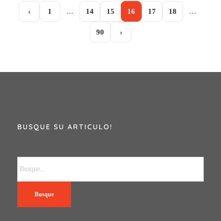
‹
1
…
14
15
16
17
18
…
90
›
BUSQUE SU ARTICULO!
Busque