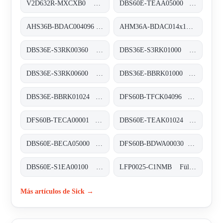
V2D632R-MXCXB0 Kamerabasierte Codeleser, V2D632R-MXCXB0
DBS60E-TEAA05000 Inkremental-Encoder, DBS60E-TEAA05000
AHS36B-BDAC004096 Absolut-Encoder, AHS36B-BDAC004096
AHM36A-BDAC014x12 Absolut-Encoder, AHM36A-BDAC014x12
DBS36E-S3RK00360 Inkremental-Encoder, DBS36E-S3RK00360
DBS36E-S3RK01000 Inkremental-Encoder, DBS36E-S3RK01000
DBS36E-S3RK00600 Inkremental-Encoder, DBS36E-S3RK00600
DBS36E-BBRK01000 Inkremental-Encoder, DBS36E-BBRK01000
DBS36E-BBRK01024 Inkremental-Encoder, DBS36E-BBRK01024
DFS60B-TFCK04096 Inkremental-Encoder, DFS60B-TFCK04096
DFS60B-TECA00001 Inkremental-Encoder, DFS60B-TECA00001
DBS60E-TEAK01024 Inkremental-Encoder, DBS60E-TEAK01024
DBS60E-BECA05000 Inkremental-Encoder, DBS60E-BECA05000
DFS60B-BDWA00030 Inkremental-Encoder, DFS60B-BDWA00030
DBS60E-S1EA00100 Inkremental-Encoder, DBS60E-S1EA00100
LFP0025-C1NMB Füllstandsensoren, LFP0025-C1NMB
Más artículos de Sick →