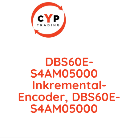
DBS60E-
CYP Trading
Professionelle Ersatzteilbeschaffung
S4AM05000
Inkremental-
Encoder, DBS60E-
S4AM05000