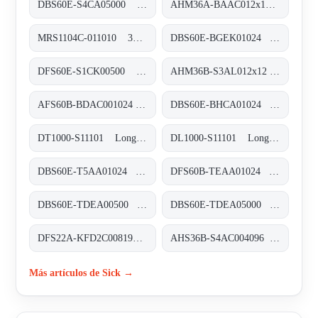
DBS60E-S4CA05000 Inkremental-Encoder, DBS60E-S4CA05000
AHM36A-BAAC012x12 Absolut-Encoder, AHM36A-BAAC012x12
MRS1104C-011010 3D-LiDAR-Sensoren, MRS1104C-011010
DBS60E-BGEK01024 Inkremental-Encoder, DBS60E-BGEK01024
DFS60E-S1CK00500 Inkremental-Encoder, DFS60E-S1CK00500
AHM36B-S3AL012x12 Absolut-Encoder, AHM36B-S3AL012x12
AFS60B-BDAC001024 Absolut-Encoder, AFS60B-BDAC001024
DBS60E-BHCA01024 Inkremental-Encoder, DBS60E-BHCA01024
DT1000-S11101 Long-Range-Distanzsensoren, DT1000-S11101
DL1000-S11101 Long-Range-Distanzsensoren, DL1000-S11101
DBS60E-T5AA01024 Inkremental-Encoder, DBS60E-T5AA01024
DFS60B-TEAA01024 Inkremental-Encoder, DFS60B-TEAA01024
DBS60E-TDEA00500 Inkremental-Encoder, DBS60E-TDEA00500
DBS60E-TDEA05000 Inkremental-Encoder, DBS60E-TDEA05000
DFS22A-KFD2C008192 Inkremental-Encoder, DFS22A-KFD2C008192
AHS36B-S4AC004096 Absolut-Encoder, AHS36B-S4AC004096
Más artículos de Sick →