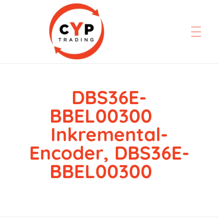
DBS36E-
CYP Trading
Professionelle Ersatzteilbeschaffung
BBEL00300
Inkremental-
Encoder, DBS36E-
BBEL00300