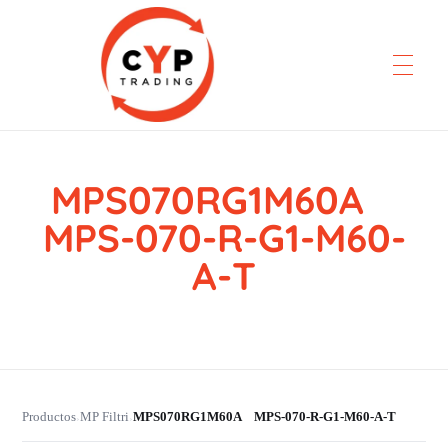
MPS070RG1M60A
CYP Trading
Professionelle Ersatzteilbeschaffung
MPS-070-R-G1-M60-
A-T
Productos
MP Filtri
MPS070RG1M60A MPS-070-R-G1-M60-A-T
›
›