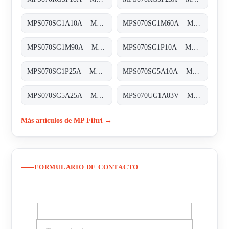
MPS070SG1A10A MPS-070-S-G1-A10-A-T
MPS070SG1M60A MPS-070-S-G1-M60-A-T
MPS070SG1M90A MPS-070-S-G1-M90-A-T
MPS070SG1P10A MPS-070-S-G1-P10-A-T
MPS070SG1P25A MPS-070-S-G1-P25-A-T
MPS070SG5A10A MPS-070-S-G5-A10-A-T
MPS070SG5A25A MPS-070-S-G5-A25-A
MPS070UG1A03V MPS-070-U-G1-A03-V
Más artículos de MP Filtri →
FORMULARIO DE CONTACTO