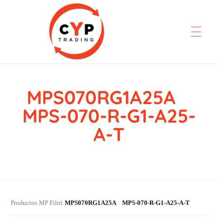
MPS070RG1A25A
CYP Trading
Professionelle Ersatzteilbeschaffung
MPS-070-R-G1-A25-
A-T
Productos
MP Filtri
MPS070RG1A25A MPS-070-R-G1-A25-A-T
›
›