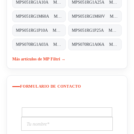
MPS051RG1A10A MPS-051-R-G1-A10-A
MPS051RG1A25A MPS-051-R-G1-A25-A
MPS051RG1M60A MPS-051-R-G1-M60-A
MPS051RG1M60V MPS-051-R-G1-M60-V
MPS051RG1P10A MPS-051-R-G1-P10-A
MPS051RG1P25A MPS-051-R-G1-P25-A
MPS070RG1A03A MPS-070-R-G1-A03-A-T
MPS070RG1A06A MPS-070-R-G1-A06-A-T
Más artículos de MP Filtri →
FORMULARIO DE CONTACTO