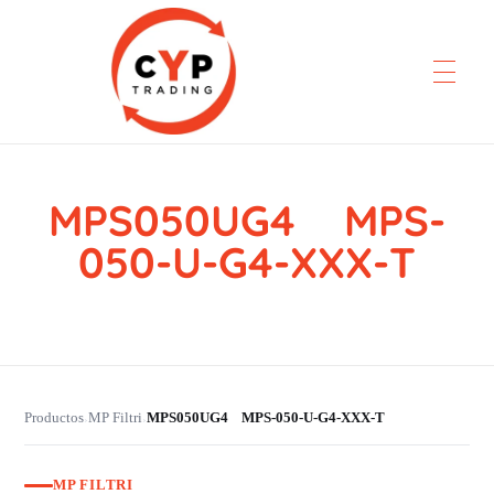
MPS050UG4 MPS-
CYP Trading
Professionelle Ersatzteilbeschaffung
050-U-G4-XXX-T
Productos
MP Filtri
MPS050UG4 MPS-050-U-G4-XXX-T
›
›
MP FILTRI