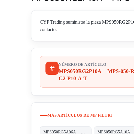
CYP Trading suministra la pieza MPS050RG2P10A
contacto.
NÚMERO DE ARTÍCULO
MPS050RG2P10A MPS-050-R
G2-P10-A-T
MÁS ARTÍCULOS DE MP FILTRI
MPS050RG5A06A MPS-050-R-G5-A06-A-T