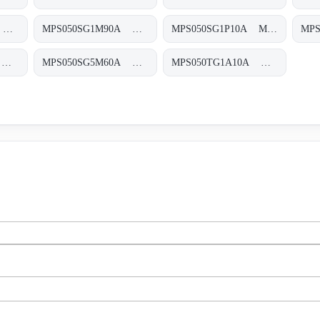
MPS050SG1M60A MPS-050-S-G1-M60-A-T
MPS050SG1M90A MPS-050-S-G1-M90-A-T
MPS050SG1P10A MPS-050-S-G1-P10-A-T
MPS050SG5A25A MPS-050-S-G5-A25-A-T
MPS050SG5M60A MPS-050-S-G5-M60-A-T
MPS050TG1A10A MPS-050-T-G1-A10-A-T