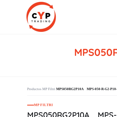
MPS050R
CYP Trading
Professionelle Ersatzteilbeschaffung
Productos
MP Filtri
MPS050RG2P10A MPS-050-R-G2-P10-
›
›
MP FILTRI
MPS050RG2P10A MPS-0