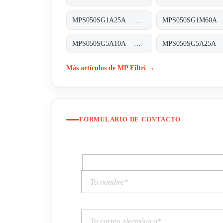
MPS050SG1A25A MPS-050-S-G1-A25-A-T
MPS050SG5A10A MPS-050-S-G5-A10-A-T
Más artículos de MP Filtri →
FORMULARIO DE CONTACTO