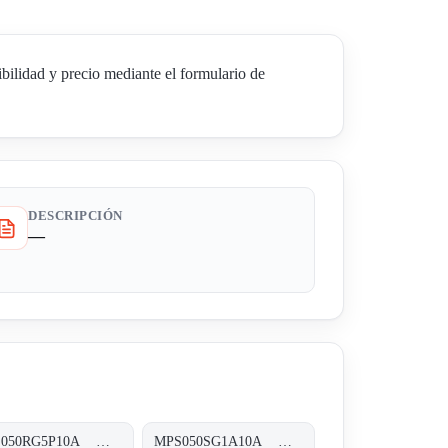
idad y precio mediante el formulario de
DESCRIPCIÓN
—
MPS050RG5P10A MPS-050-R-G5-P10-A-T
MPS050SG1A10A MPS-050-S-G1-A10-A-T