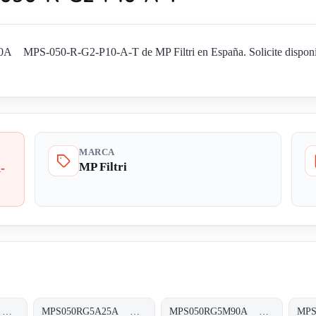
 MPS-050-R-G2-P10-A-T de MP Filtri en España. Solicite disponibil
MARCA
MP Filtri
-
MPS050RG5A10A MPS-050-R-G5-A10-A-T
MPS050RG5A25A MPS-050-R-G5-A25-A-T
MPS050RG5M90A MPS-050-R-G5-M90-A-T