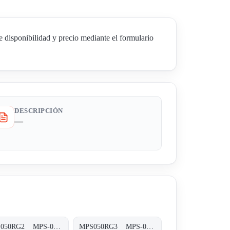
sponibilidad y precio mediante el formulario
DESCRIPCIÓN
—
MPS050RG2 MPS-050/070-R-G2-XXX-T
MPS050RG3 MPS-050/070-R-G3-XXX-T