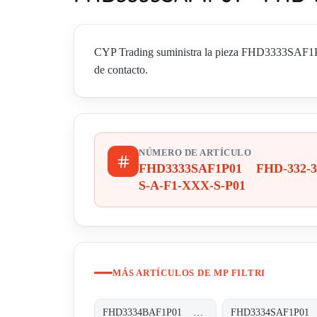
CYP Trading suministra la pieza FHD3333SAF1P0
de contacto.
NÚMERO DE ARTÍCULO
FHD3333SAF1P01 FHD-332-3
S-A-F1-XXX-S-P01
MÁS ARTÍCULOS DE MP FILTRI
FHD3334BAF1P01 FHD-332-4-B-A-F1-XXX-S-P01