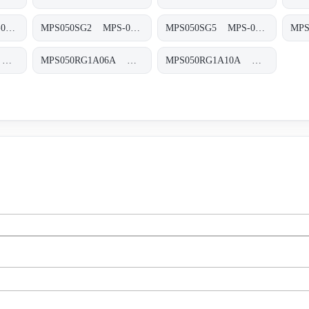
MPS050SG1 MPS-050/070-S-G1-XXX-T
MPS050SG2 MPS-050/070-S-G2-XXX-T
MPS050SG5 MPS-050/070-S-G5-XXX-T
MPS050RG1A03A MPS-050-R-G1-A03-A-T
MPS050RG1A06A MPS-050-R-G1-A06-A-T
MPS050RG1A10A MPS-050-R-G1-A10-A-T