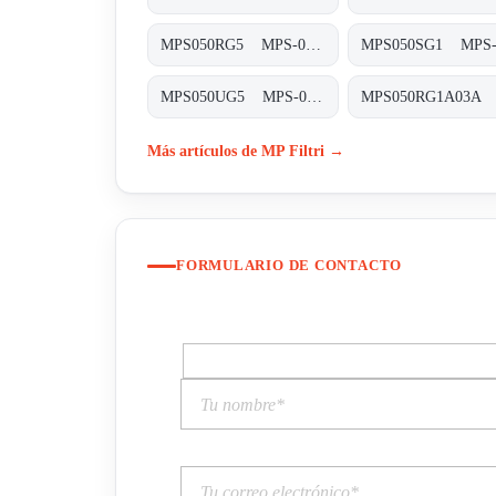
MPS050RG5 MPS-050/070-R-G5-XXX-T
MPS050UG5 MPS-050/070-U-G5-XXX-T
Más artículos de MP Filtri →
FORMULARIO DE CONTACTO