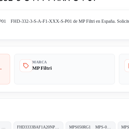
1 FHD-332-3-S-A-F1-XXX-S-P01 de MP Filtri en España. Solicite di
MARCA
MP Filtri
-
FHD3334SAF1P01 FHD-332-4-S-A-F1-XXX-S-P01
FHD3333BAF1A20NP03 FHD-333-3-B-A-F1-A20-N-P03
MPS050RG1 MPS-050/070-R-G1-XXX-T