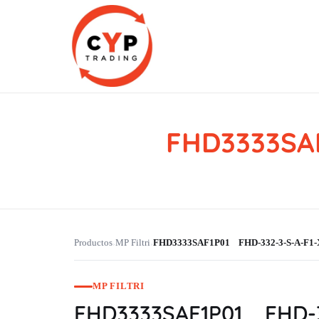
FHD3333SAF
CYP Trading
Professionelle Ersatzteilbeschaffung
Productos
MP Filtri
FHD3333SAF1P01 FHD-332-3-S-A-F1-
›
›
MP FILTRI
FHD3333SAF1P01 FHD-3