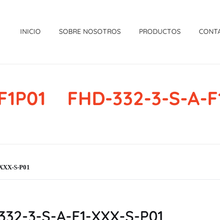
INICIO
SOBRE NOSOTROS
PRODUCTOS
CONT
1P01 FHD-332-3-S-A-F
XXX-S-P01
32-3-S-A-F1-XXX-S-P01