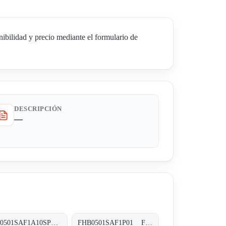
lidad y precio mediante el formulario de
DESCRIPCIÓN
—
FHB0501SAF1A10SP01 FHB-050-1-S-A-F1-A10-S-P01
FHB0501SAF1P01 FHB-050-1-S-A-F1-XXX-P01