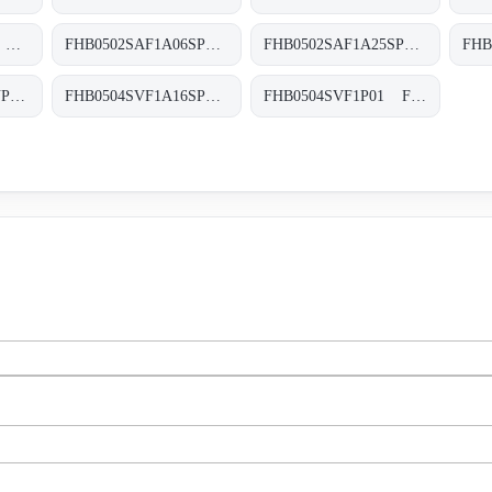
FHB0502BAF1P01 FHB-050-2-B-A-F1-XXX-P01
FHB0502SAF1A06SP01 FHB-050-2-S-A-F1-A06-S-P01
FHB0502SAF1A25SP01 FHB-050-2-S-A-F1-A25-S-P01
FHB0504BAF1A06NP01 FHB-050-4-B-A-F1-A06-N-P01
FHB0504SVF1A16SP01 FHB-050-4-S-V-F1-A16-S-P01
FHB0504SVF1P01 FHB-050-4-S-V-F1-XXX-P01