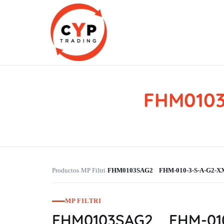
FHM0103
CYP Trading
Professionelle Ersatzteilbeschaffung
Productos
MP Filtri
FHM0103SAG2 FHM-010-3-S-A-G2-X
›
›
MP FILTRI
FHM0103SAG2 FHM-010