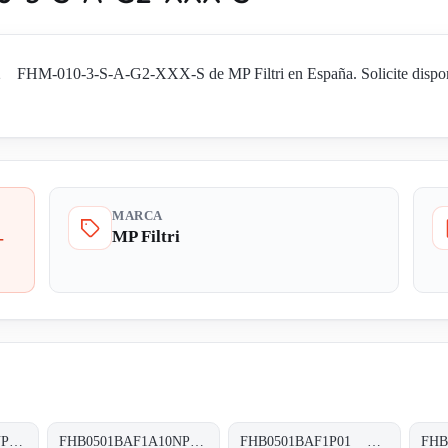
HM-010-3-S-A-G2-XXX-S de MP Filtri en España. Solicite disponibi
MARCA
MP Filtri
-
FHB0501BAF1A06NP01 FHB-050-1-B-A-F1-A06-N-P01
FHB0501BAF1A10NP01 FHB-050-1-B-A-F1-A10-N-P01
FHB0501BAF1P01 FHB-050-1-B-A-F1-XXX-P01