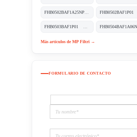
FHB0502BAF1A25NP01 FHB-050-2-B-A-F1-A25-N-P01
FHB0503BAF1P01 FHB-050-3-B-A-F1-XXX-P01
Más artículos de MP Filtri →
FORMULARIO DE CONTACTO