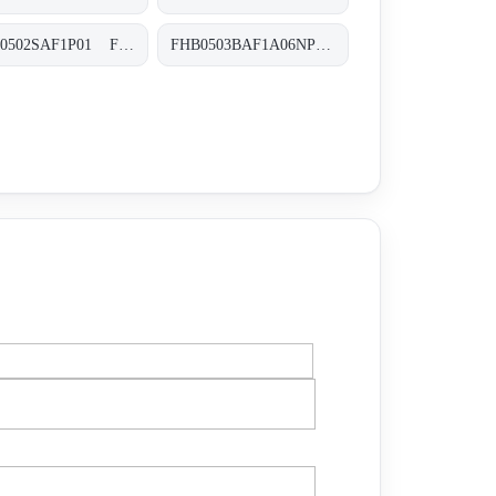
FHB0502SAF1P01 FHB-050-2-S-A-F1-XXX-P01
FHB0503BAF1A06NP01 FHB-050-3-B-A-F1-A06-N-P01