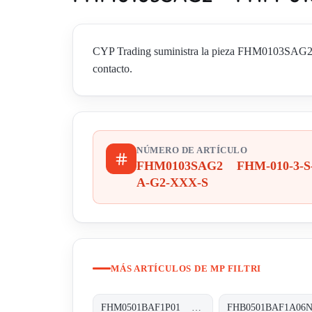
CYP Trading suministra la pieza FHM0103SAG2 F
contacto.
NÚMERO DE ARTÍCULO
FHM0103SAG2 FHM-010-3-S
A-G2-XXX-S
MÁS ARTÍCULOS DE MP FILTRI
FHM0501BAF1P01 FHM-050-1-B-A-F1-XXX-P01