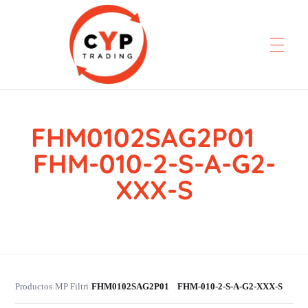
FHM0102SAG2P01
CYP Trading
Professionelle Ersatzteilbeschaffung
FHM-010-2-S-A-G2-
XXX-S
Productos
MP Filtri
FHM0102SAG2P01 FHM-010-2-S-A-G2-XXX-S
›
›