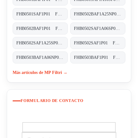
FHB0501SAF1P01 FHB-050-1-S-A-F1-XXX-P01
FHB0502BAF1A25NP01 FHB-050-2-B-A-F1-A25-N-P01
FHB0502BAF1P01 FHB-050-2-B-A-F1-XXX-P01
FHB0502SAF1A06SP01 FHB-050-2-S-A-F1-A06-S-P01
FHB0502SAF1A25SP01 FHB-050-2-S-A-F1-A25-S-P01
FHB0502SAF1P01 FHB-050-2-S-A-F1-XXX-P01
FHB0503BAF1A06NP01 FHB-050-3-B-A-F1-A06-N-P01
FHB0503BAF1P01 FHB-050-3-B-A-F1-XXX-P01
Más artículos de MP Filtri →
FORMULARIO DE CONTACTO