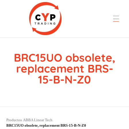
BRC15UO obsolete,
CYP Trading
Professionelle Ersatzteilbeschaffung
replacement BRS-
15-B-N-Z0
Productos
ABBA Linear Tech
›
›
BRC15UO obsolete, replacement BRS-15-B-N-Z0