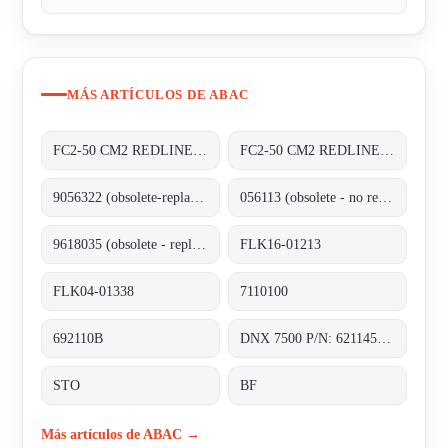
MÁS ARTÍCULOS DE ABAC
FC2-50 CM2 REDLINE CF
FC2-50 CM2 REDLINE CF
9056322 (obsolete-replaced by FLK16-01213)
056113 (obsolete - no replacement)
9618035 (obsolete - replaced by FLK04-01338)
FLK16-01213
FLK04-01338
7110100
692110B
DNX 7500 P/N: 6211452400
STO
BF
Más artículos de ABAC →