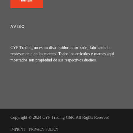
Busque
AVISO
CYP Trading no es un distribuidor autorizado, fabricante o
representante de las marcas. Todos los artículos y marcas aquí
mostrados son propiedad de sus respectivos dueños.
Copyright © 2024 CYP Trading GbR. All Rights Reserved
IMPRINT
PRIVACY POLICY