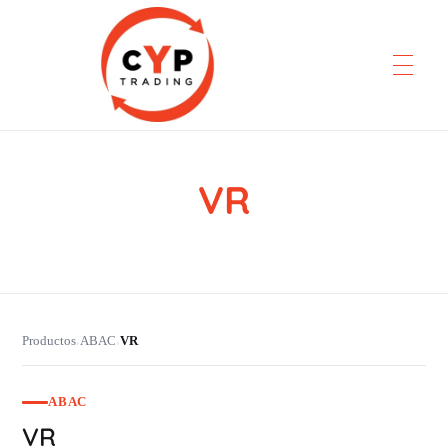
VR
CYP Trading
Professionelle Ersatzteilbeschaffung
Productos
ABAC
VR
›
›
ABAC
VR