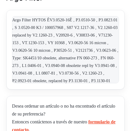
Argo Filter HYTOS ÊV3.0520-16Ê , P3.0510-50 , P3.0823.01
, S 3.0520-00 K3 / 100057968 , S87 V2.1217-36 , V2.1260-03
replaced by V2.1260-23 , V20920-6 , V30833-06 , V71230-
153 , VT.1230-153 , VY 10368 , V3.0620-56 16 micron ,
V3.0620-56 10 micron , P30520-51 , V2121736 , V3.0623-06 ,
Type: SK4451/10 obsolete, alternative FN 060-273 , FN 060-
273 , L1.0406-01 , V3.0940-08 obsolette repl by V3.0941-08 ,
V3.0941-08 , L1.0807-81 , V3.0730-56 , V2.1260-23 ,
P2.0923-01 obsolete, replaced by P3.1130-01 , P3.1130-01
Desea ordenar un artículo o no ha encontrado el artículo
de su preferencia?
Entonces contáctenos a través de nuestro
formulario de
contacto
.