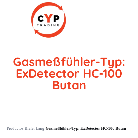
Gasmeßfühler-Typ:
CYP Trading
Professionelle Ersatzteilbeschaffung
ExDetector HC-100
Butan
Productos
Bieler Lang
Gasmeßfühler-Typ: ExDetector HC-100 Butan
›
›