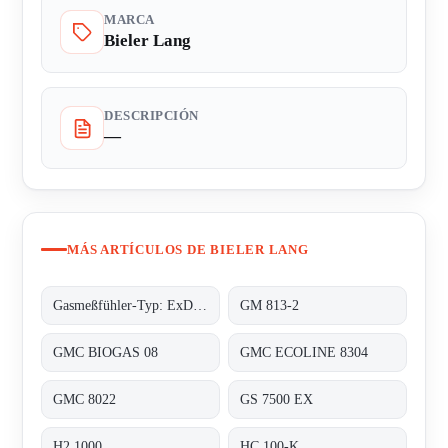
MARCA
Bieler Lang
DESCRIPCIÓN
—
MÁS ARTÍCULOS DE BIELER LANG
Gasmeßfühler-Typ: ExDetector HC-100 methan (C4H10)
GM 813-2
GMC BIOGAS 08
GMC ECOLINE 8304
GMC 8022
GS 7500 EX
H2 1000
HC 100-K