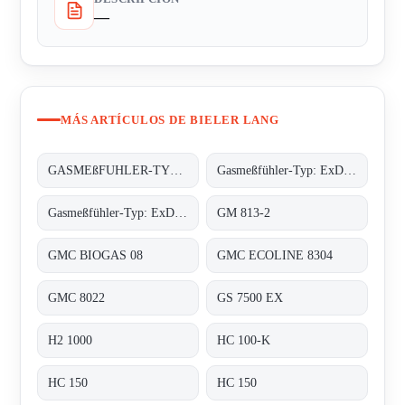
—
MÁS ARTÍCULOS DE BIELER LANG
GASMEßFUHLER-TYP: EXDETECTOR HC 150
Gasmeßfühler-Typ: ExDetector HC-100 Butan
Gasmeßfühler-Typ: ExDetector HC-100 methan (C4H10)
GM 813-2
GMC BIOGAS 08
GMC ECOLINE 8304
GMC 8022
GS 7500 EX
H2 1000
HC 100-K
HC 150
HC 150