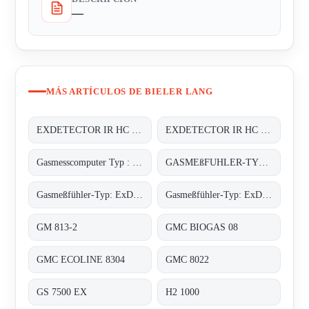
—
MÁS ARTÍCULOS DE BIELER LANG
EXDETECTOR IR HC 33M
EXDETECTOR IR HC 33M
Gasmesscomputer Typ : 8022
GASMEßFUHLER-TYP: EXDETECTOR HC 150
Gasmeßfühler-Typ: ExDetector HC-100 Butan
Gasmeßfühler-Typ: ExDetector HC-100 methan (C4H10)
GM 813-2
GMC BIOGAS 08
GMC ECOLINE 8304
GMC 8022
GS 7500 EX
H2 1000