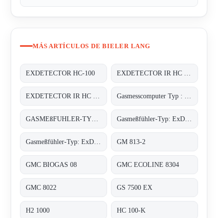
MÁS ARTÍCULOS DE BIELER LANG
EXDETECTOR HC-100
EXDETECTOR IR HC 33M
EXDETECTOR IR HC 33M
Gasmesscomputer Typ : 8022
GASMEßFUHLER-TYP: EXDETECTOR HC 150
Gasmeßfühler-Typ: ExDetector HC-100 Butan
Gasmeßfühler-Typ: ExDetector HC-100 methan (C4H10)
GM 813-2
GMC BIOGAS 08
GMC ECOLINE 8304
GMC 8022
GS 7500 EX
H2 1000
HC 100-K