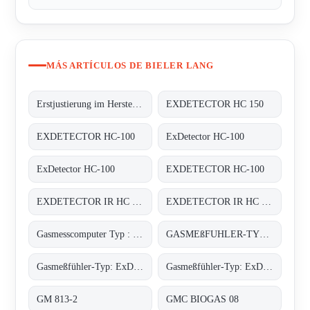
MÁS ARTÍCULOS DE BIELER LANG
Erstjustierung im Herstellerwerk auf 4 x Butan, 2 x Methan;
EXDETECTOR HC 150
EXDETECTOR HC-100
ExDetector HC-100
ExDetector HC-100
EXDETECTOR HC-100
EXDETECTOR IR HC 33M
EXDETECTOR IR HC 33M
Gasmesscomputer Typ : 8022
GASMEßFUHLER-TYP: EXDETECTOR HC 150
Gasmeßfühler-Typ: ExDetector HC-100 Butan
Gasmeßfühler-Typ: ExDetector HC-100 methan (C4H10)
GM 813-2
GMC BIOGAS 08