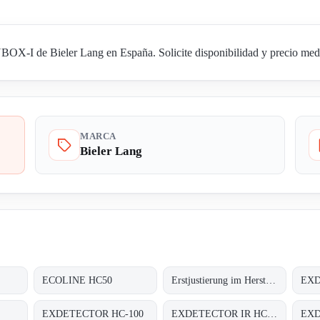
I de Bieler Lang en España. Solicite disponibilidad y precio media
MARCA
Bieler Lang
ECOLINE HC50
Erstjustierung im Herstellerwerk auf 4 x Butan, 2 x Methan;
EXD
EXDETECTOR HC-100
EXDETECTOR IR HC 33M