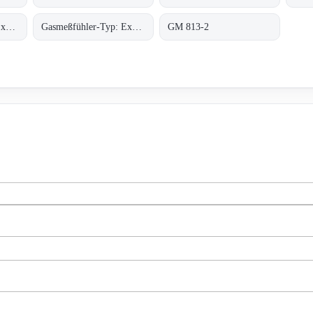
Gasmeßfühler-Typ: ExDetector HC-100 Butan
Gasmeßfühler-Typ: ExDetector HC-100 methan (C4H10)
GM 813-2