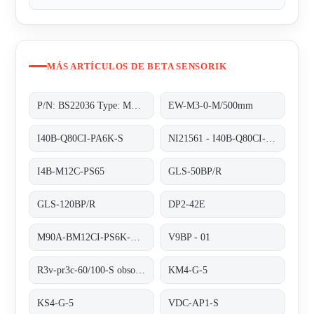
MÁS ARTÍCULOS DE BETA SENSORIK
P/N: BS22036 Type: M90A-BM12CI-PS6K-S
EW-M3-0-M/500mm
I40B-Q80CI-PA6K-S
NI21561 - I40B-Q80CI-PA6K-S
I4B-M12C-PS65
GLS-50BP/R
GLS-120BP/R
DP2-42E
M90A-BM12CI-PS6K-S/ta 200
V9BP - 01
R3v-pr3c-60/100-S obsolete no replacement
KM4-G-5
KS4-G-5
VDC-AP1-S