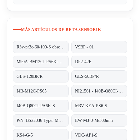
MÁS ARTÍCULOS DE BETA SENSORIK
R3v-pr3c-60/100-S obsolete no replacement
V9BP - 01
M90A-BM12CI-PS6K-S/ta 200
DP2-42E
GLS-120BP/R
GLS-50BP/R
I4B-M12C-PS65
NI21561 - I40B-Q80CI-PA6K-S
I40B-Q80CI-PA6K-S
M3V-KEA-PS6-S
P/N: BS22036 Type: M90A-BM12CI-PS6K-S
EW-M3-0-M/500mm
KS4-G-5
VDC-AP1-S