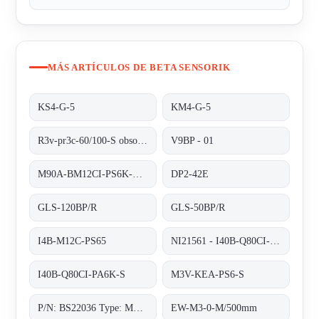
MÁS ARTÍCULOS DE BETA SENSORIK
KS4-G-5
KM4-G-5
R3v-pr3c-60/100-S obsolete no replacement
V9BP - 01
M90A-BM12CI-PS6K-S/ta 200
DP2-42E
GLS-120BP/R
GLS-50BP/R
I4B-M12C-PS65
NI21561 - I40B-Q80CI-PA6K-S
I40B-Q80CI-PA6K-S
M3V-KEA-PS6-S
P/N: BS22036 Type: M90A-BM12CI-PS6K-S
EW-M3-0-M/500mm