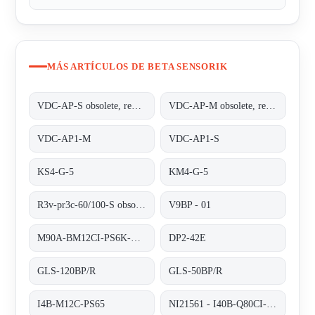
MÁS ARTÍCULOS DE BETA SENSORIK
VDC-AP-S obsolete, replaced by VDC-AP1-S;ALFHA PLUS STATIONARY UNIT
VDC-AP-M obsolete, replaced by VDC-AP1-M;INDUCTIVE COUPLER ALPHA PLUS
VDC-AP1-M
VDC-AP1-S
KS4-G-5
KM4-G-5
R3v-pr3c-60/100-S obsolete no replacement
V9BP - 01
M90A-BM12CI-PS6K-S/ta 200
DP2-42E
GLS-120BP/R
GLS-50BP/R
I4B-M12C-PS65
NI21561 - I40B-Q80CI-PA6K-S