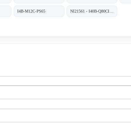
I4B-M12C-PS65
NI21561 - I40B-Q80CI-PA6K-S