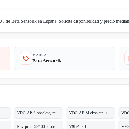
de Beta Sensorik en España. Solicite disponibilidad y precio mediant
MARCA
Beta Sensorik
VDC-AP-S obsolete, replaced by VDC-AP1-S;ALFHA PLUS STATIONARY UNIT
VDC-AP-M obsolete, replaced by VDC-AP1-M;INDUCTIVE COUPLER ALPHA PLUS
VDC
R3v-pr3c-60/100-S obsolete no replacement
V9BP - 01