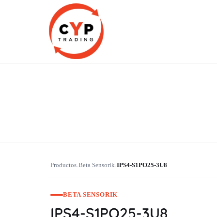
CYP Trading
Professionelle Ersatzteilbeschaffung
Productos
Beta Sensorik
IPS4-S1PO25-3U8
›
›
BETA SENSORIK
IPS4-S1PO25-3U8