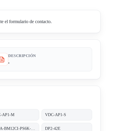
e el formulario de contacto.
DESCRIPCIÓN
.
-AP1-M
VDC-AP1-S
M90A-BM12CI-PS6K-S/ta 200
DP2-42E