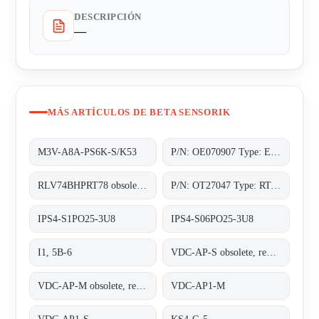
DESCRIPCIÓN
—
MÁS ARTÍCULOS DE BETA SENSORIK
M3V-A8A-PS6K-S/K53
P/N: OE070907 Type: EWM-M3-0-M
RLV74BHPRT78 obsolete, replacement P/N: OT27047 Type: RT-78-0-MHP;Lichttaster
P/N: OT27047 Type: RT-78-0-MHP
IPS4-S1PO25-3U8
IPS4-S06PO25-3U8
I1, 5B-6
VDC-AP-S obsolete, replaced by VDC-AP1-S;ALFHA PLUS STATIONARY UNIT
VDC-AP-M obsolete, replaced by VDC-AP1-M;INDUCTIVE COUPLER ALPHA PLUS
VDC-AP1-M