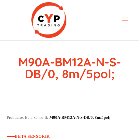
M90A-BM12A-N-S-
CYP Trading
Professionelle Ersatzteilbeschaffung
DB/0, 8m/5pol;
Productos
Beta Sensorik
M90A-BM12A-N-S-DB/0, 8m/5pol;
›
›
BETA SENSORIK