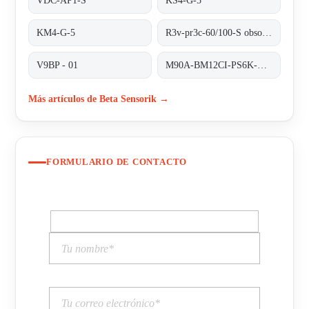
VDC-AP1-S
KS4-G-5
KM4-G-5
R3v-pr3c-60/100-S obsolete no replacement
V9BP - 01
M90A-BM12CI-PS6K-S/ta 200
Más artículos de Beta Sensorik →
FORMULARIO DE CONTACTO