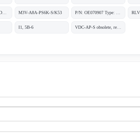
M90A-BM12A-N-S-DB/0, 8m/5pol;
M3V-A8A-PS6K-S/K53
P/N: OE070907 Type: EWM-M3-0-M
I1, 5B-6
VDC-AP-S obsolete, replaced by VDC-AP1-S;ALFHA PLUS STATIONARY UNIT