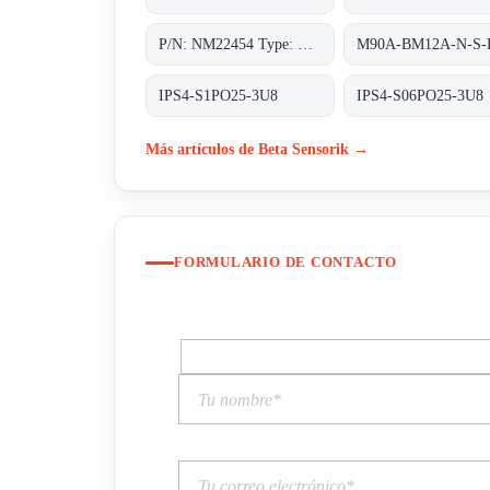
P/N: NM22454 Type: M3V-A8A-PS6K-S/K53
IPS4-S1PO25-3U8
IPS4-S06PO25-3U8
Más artículos de Beta Sensorik →
FORMULARIO DE CONTACTO