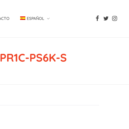
ACTO
ESPAÑOL
-PR1C-PS6K-S