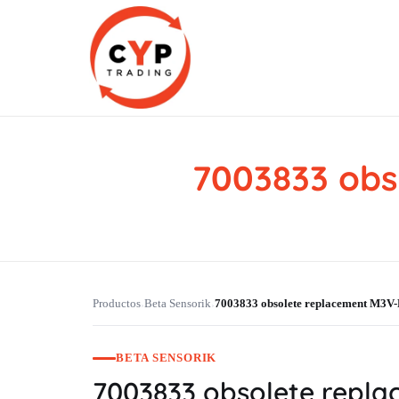
7003833 obs
CYP Trading
Professionelle Ersatzteilbeschaffung
Productos
Beta Sensorik
7003833 obsolete replacement M3
›
›
BETA SENSORIK
7003833 obsolete repl