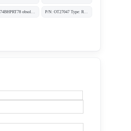
RLV74BHPRT78 obsolete, replacement P/N: OT27047 Type: RT-78-0-MHP;Lichttaster
P/N: OT27047 Type: RT-78-0-MHP