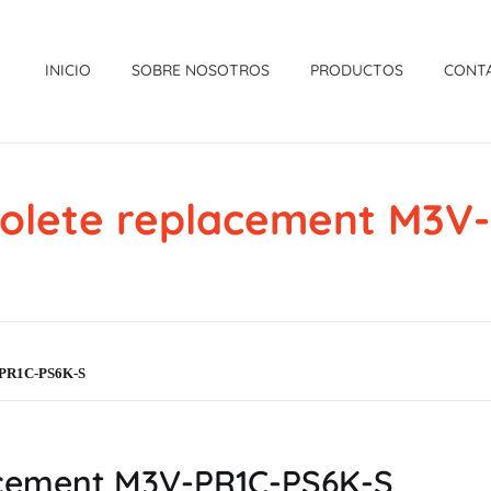
INICIO
SOBRE NOSOTROS
PRODUCTOS
CONT
olete replacement M3V
V-PR1C-PS6K-S
acement M3V-PR1C-PS6K-S