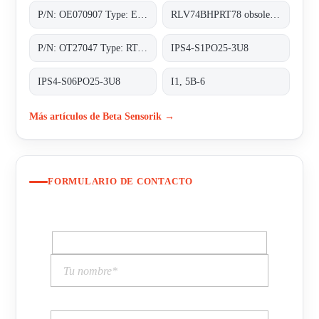
P/N: OE070907 Type: EWM-M3-0-M
RLV74BHPRT78 obsolete, replacement P/N: OT27047 Type: RT-78-0-MHP;Lichttaster
P/N: OT27047 Type: RT-78-0-MHP
IPS4-S1PO25-3U8
IPS4-S06PO25-3U8
I1, 5B-6
Más artículos de Beta Sensorik →
FORMULARIO DE CONTACTO