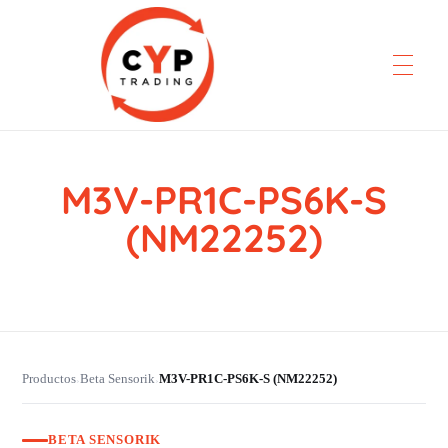
M3V-PR1C-PS6K-S
CYP Trading
Professionelle Ersatzteilbeschaffung
(NM22252)
Productos
Beta Sensorik
M3V-PR1C-PS6K-S (NM22252)
›
›
BETA SENSORIK