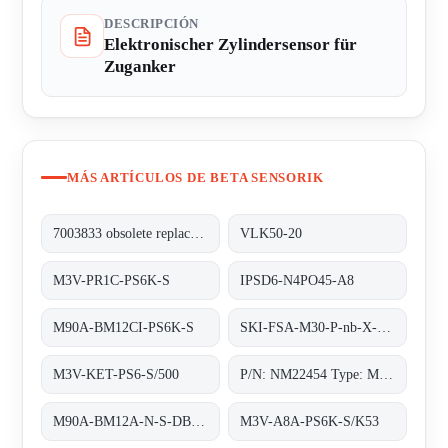
DESCRIPCIÓN
Elektronischer Zylindersensor für
Zuganker
MÁS ARTÍCULOS DE BETA SENSORIK
7003833 obsolete replacement M3V-PR1C-PS6K-S
VLK50-20
M3V-PR1C-PS6K-S
IPSD6-N4PO45-A8
M90A-BM12CI-PS6K-S
SKI-FSA-M30-P-nb-X-PBT-Y2
M3V-KET-PS6-S/500
P/N: NM22454 Type: M3V-A8A-PS6K-S/K53
M90A-BM12A-N-S-DB/0, 8m/5pol;
M3V-A8A-PS6K-S/K53