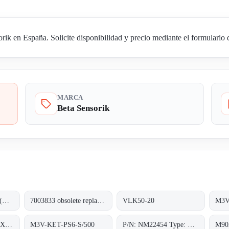
ik en España. Solicite disponibilidad y precio mediante el formulario 
MARCA
Beta Sensorik
M3V-PR1C-PS6K-S (NM22252)
7003833 obsolete replacement M3V-PR1C-PS6K-S
VLK50-20
M3V
SKI-FSA-M30-P-nb-X-PBT-Y2
M3V-KET-PS6-S/500
P/N: NM22454 Type: M3V-A8A-PS6K-S/K53