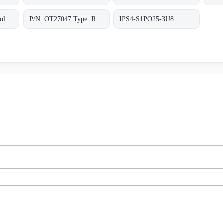
RLV74BHPRT78 obsolete, replacement P/N: OT27047 Type: RT-78-0-MHP;Lichttaster
P/N: OT27047 Type: RT-78-0-MHP
IPS4-S1PO25-3U8