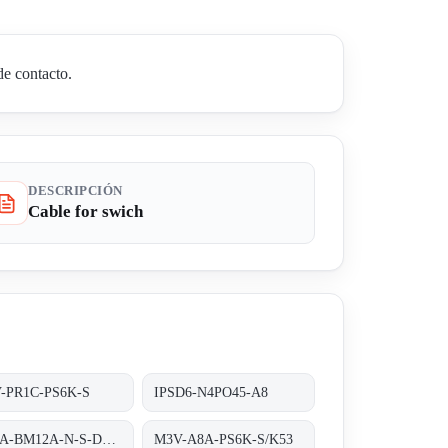
de contacto.
DESCRIPCIÓN
Cable for swich
-PR1C-PS6K-S
IPSD6-N4PO45-A8
M90A-BM12A-N-S-DB/0, 8m/5pol;
M3V-A8A-PS6K-S/K53