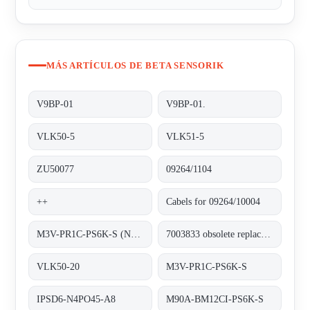
MÁS ARTÍCULOS DE BETA SENSORIK
V9BP-01
V9BP-01.
VLK50-5
VLK51-5
ZU50077
09264/1104
++
Cabels for 09264/10004
M3V-PR1C-PS6K-S (NM22252)
7003833 obsolete replacement M3V-PR1C-PS6K-S
VLK50-20
M3V-PR1C-PS6K-S
IPSD6-N4PO45-A8
M90A-BM12CI-PS6K-S