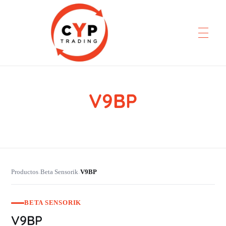
V9BP
CYP Trading
Professionelle Ersatzteilbeschaffung
Productos
Beta Sensorik
V9BP
›
›
BETA SENSORIK
V9BP