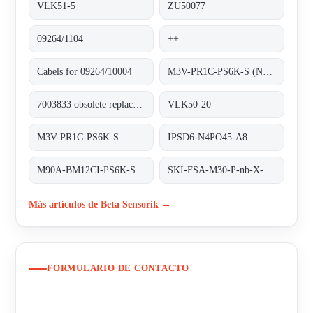
VLK51-5
ZU50077
09264/1104
++
Cabels for 09264/10004
M3V-PR1C-PS6K-S (NM22252)
7003833 obsolete replacement M3V-PR1C-PS6K-S
VLK50-20
M3V-PR1C-PS6K-S
IPSD6-N4PO45-A8
M90A-BM12CI-PS6K-S
SKI-FSA-M30-P-nb-X-PBT-Y2
Más artículos de Beta Sensorik →
FORMULARIO DE CONTACTO