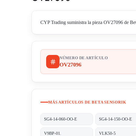
CYP Trading suministra la pieza OV27096 de Beta 
NÚMERO DE ARTÍCULO
OV27096
MÁS ARTÍCULOS DE BETA SENSORIK
SG4-14-060-OO-E
SG4-14-150-OO-E
V9BP-01.
VLK50-5