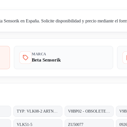
Sensorik en España. Solicite disponibilidad y precio mediante el form
MARCA
Beta Sensorik
TYP: VLK08-2 ARTNR.: Z770023
V8BP02 - OBSOLETE, FOLLOWER- V9BP-01;
V9B
VLK51-5
ZU50077
0926