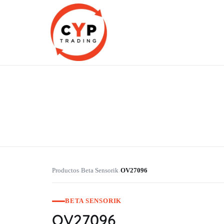
CYP Trading
Professionelle Ersatzteilbeschaffung
Productos
Beta Sensorik
OV27096
›
›
BETA SENSORIK
OV27096