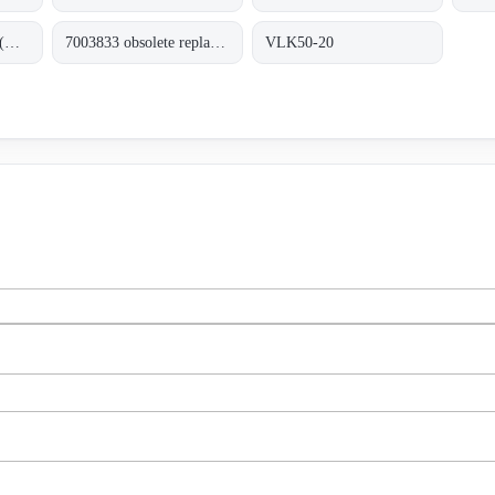
M3V-PR1C-PS6K-S (NM22252)
7003833 obsolete replacement M3V-PR1C-PS6K-S
VLK50-20