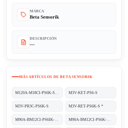
MARCA
Beta Sensorik
DESCRIPCIÓN
—
MÁS ARTÍCULOS DE BETA SENSORIK
M120A-M18CI-PS6K-S obsolete replaced by M120A-BM12CI-PS6K-S
M3V-KET-PS6-S
M3V-PR3C-PS6K-S
M3V-RET-PS6K-S *
M90A-BM12CI-PS6IK-S/TA200
M90A-BM12CI-PS6K-S/TA 200