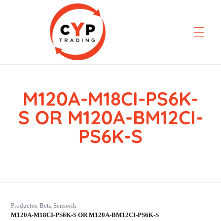
M120A-M18CI-PS6K-
CYP Trading
Professionelle Ersatzteilbeschaffung
S OR M120A-BM12CI-
PS6K-S
Productos
Beta Sensorik
›
›
M120A-M18CI-PS6K-S OR M120A-BM12CI-PS6K-S