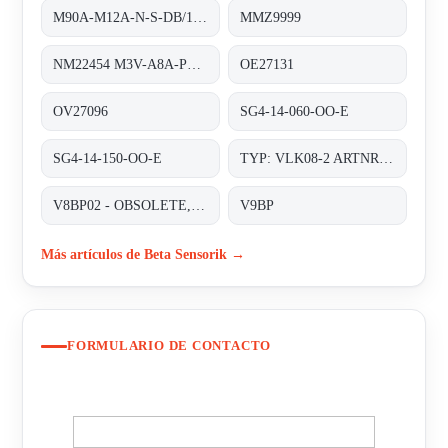
M90A-M12A-N-S-DB/1M/5POL obsolete, replaced by M90A-BM12A-N-S-DB/0
MMZ9999
NM22454 M3V-A8A-PS6K-S/K53
OE27131
OV27096
SG4-14-060-OO-E
SG4-14-150-OO-E
TYP: VLK08-2 ARTNR.: Z770023
V8BP02 - OBSOLETE, FOLLOWER- V9BP-01;
V9BP
Más artículos de Beta Sensorik →
FORMULARIO DE CONTACTO