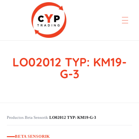
LO02012 TYP: KM19-
CYP Trading
Professionelle Ersatzteilbeschaffung
G-3
Productos
Beta Sensorik
LO02012 TYP: KM19-G-3
›
›
BETA SENSORIK