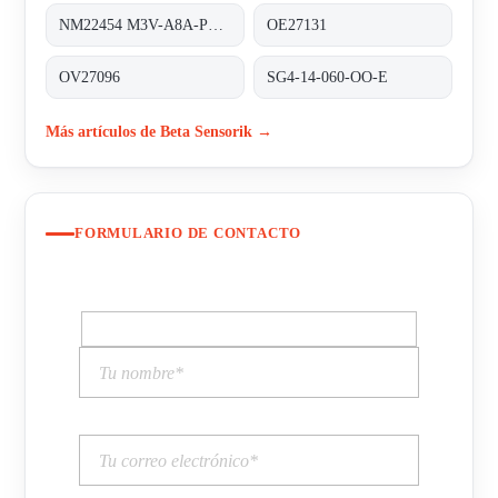
NM22454 M3V-A8A-PS6K-S/K53
OE27131
OV27096
SG4-14-060-OO-E
Más artículos de Beta Sensorik →
FORMULARIO DE CONTACTO