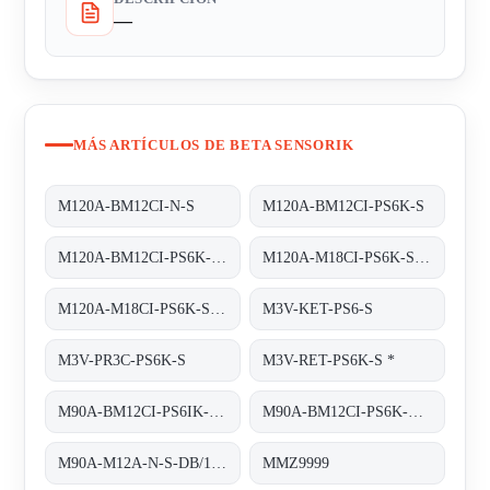
—
MÁS ARTÍCULOS DE BETA SENSORIK
M120A-BM12CI-N-S
M120A-BM12CI-PS6K-S
M120A-BM12CI-PS6K-S. (BS22027)
M120A-M18CI-PS6K-S OR M120A-BM12CI-PS6K-S
M120A-M18CI-PS6K-S obsolete replaced by M120A-BM12CI-PS6K-S
M3V-KET-PS6-S
M3V-PR3C-PS6K-S
M3V-RET-PS6K-S *
M90A-BM12CI-PS6IK-S/TA200
M90A-BM12CI-PS6K-S/TA 200
M90A-M12A-N-S-DB/1M/5POL obsolete, replaced by M90A-BM12A-N-S-DB/0
MMZ9999