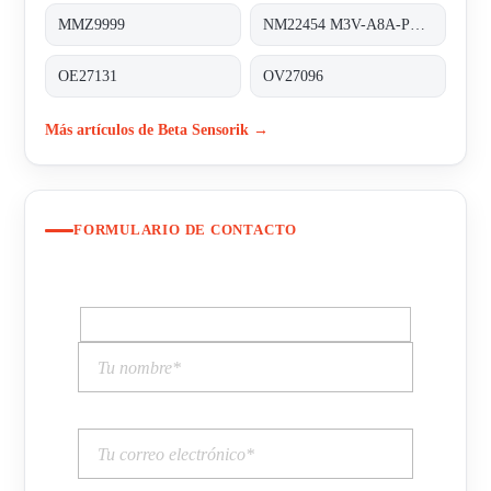
MMZ9999
NM22454 M3V-A8A-PS6K-S/K53
OE27131
OV27096
Más artículos de Beta Sensorik →
FORMULARIO DE CONTACTO