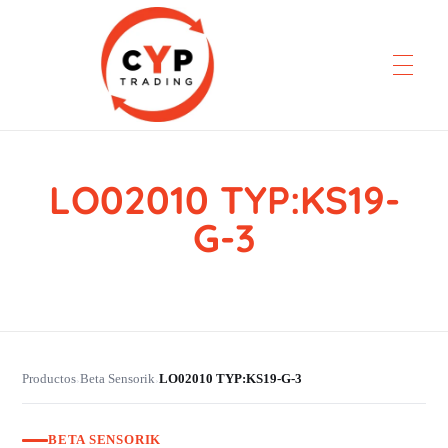
LO02010 TYP:KS19-
CYP Trading
Professionelle Ersatzteilbeschaffung
G-3
Productos
Beta Sensorik
LO02010 TYP:KS19-G-3
›
›
BETA SENSORIK