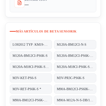
—
MÁS ARTÍCULOS DE BETA SENSORIK
LO02012 TYP: KM19-G-3
M120A-BM12CI-N-S
M120A-BM12CI-PS6K-S
M120A-BM12CI-PS6K-S. (BS22027)
M120A-M18CI-PS6K-S OR M120A-BM12CI-PS6K-S
M120A-M18CI-PS6K-S obsolete replaced by M120A-BM12CI-PS6K-S
M3V-KET-PS6-S
M3V-PR3C-PS6K-S
M3V-RET-PS6K-S *
M90A-BM12CI-PS6IK-S/TA200
M90A-BM12CI-PS6K-S/TA 200
M90A-M12A-N-S-DB/1M/5POL obsolete, replaced by M90A-BM12A-N-S-DB/0