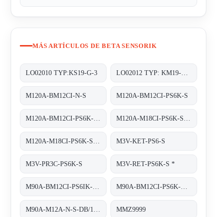
MÁS ARTÍCULOS DE BETA SENSORIK
LO02010 TYP:KS19-G-3
LO02012 TYP: KM19-G-3
M120A-BM12CI-N-S
M120A-BM12CI-PS6K-S
M120A-BM12CI-PS6K-S. (BS22027)
M120A-M18CI-PS6K-S OR M120A-BM12CI-PS6K-S
M120A-M18CI-PS6K-S obsolete replaced by M120A-BM12CI-PS6K-S
M3V-KET-PS6-S
M3V-PR3C-PS6K-S
M3V-RET-PS6K-S *
M90A-BM12CI-PS6IK-S/TA200
M90A-BM12CI-PS6K-S/TA 200
M90A-M12A-N-S-DB/1M/5POL obsolete, replaced by M90A-BM12A-N-S-DB/0
MMZ9999