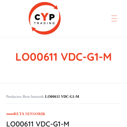
LO00611 VDC-G1-M
CYP Trading
Professionelle Ersatzteilbeschaffung
Productos
Beta Sensorik
LO00611 VDC-G1-M
›
›
BETA SENSORIK
LO00611 VDC-G1-M