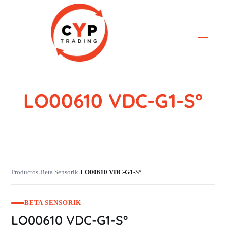
LO00610 VDC-G1-S°
CYP Trading
Professionelle Ersatzteilbeschaffung
Productos
Beta Sensorik
LO00610 VDC-G1-S°
›
›
BETA SENSORIK
LO00610 VDC-G1-S°