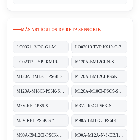
MÁS ARTÍCULOS DE BETA SENSORIK
LO00611 VDC-G1-M
LO02010 TYP:KS19-G-3
LO02012 TYP: KM19-G-3
M120A-BM12CI-N-S
M120A-BM12CI-PS6K-S
M120A-BM12CI-PS6K-S. (BS22027)
M120A-M18CI-PS6K-S OR M120A-BM12CI-PS6K-S
M120A-M18CI-PS6K-S obsolete replaced by M120A-BM12CI-PS6K-S
M3V-KET-PS6-S
M3V-PR3C-PS6K-S
M3V-RET-PS6K-S *
M90A-BM12CI-PS6IK-S/TA200
M90A-BM12CI-PS6K-S/TA 200
M90A-M12A-N-S-DB/1M/5POL obsolete, replaced by M90A-BM12A-N-S-DB/0