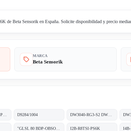
de Beta Sensorik en España. Solicite disponibilidad y precio mediant
MARCA
Beta Sensorik
BS22002 M3V-KEA-PS6-S
D9284/1004
DW3040-RG3-S2 DW27232
"GLSL 80 BDP-OBSOLETE!! REPLACED BY ""OE27131"""
I2B-R8TSI-PS6K
I4B