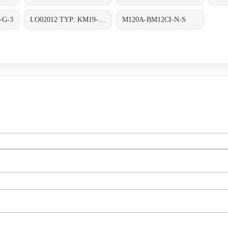
-G-3
LO02012 TYP: KM19-G-3
M120A-BM12CI-N-S