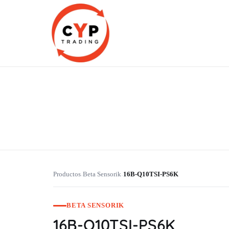
CYP Trading
Professionelle Ersatzteilbeschaffung
Productos
Beta Sensorik
16B-Q10TSI-PS6K
›
›
BETA SENSORIK
16B-Q10TSI-PS6K