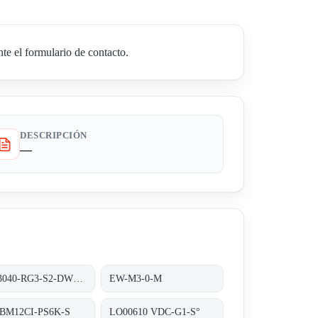
e el formulario de contacto.
DESCRIPCIÓN
—
DW3040-RG3-S2-DW27232
EW-M3-0-M
-BM12CI-PS6K-S
LO00610 VDC-G1-S°