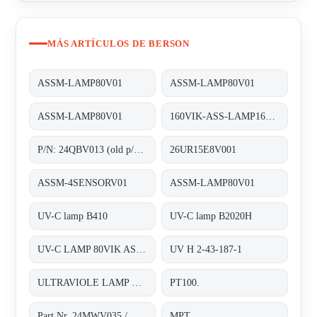
MÁS ARTÍCULOS DE BERSON
ASSM-LAMP80V01
ASSM-LAMP80V01
ASSM-LAMP80V01
160VIK-ASS-LAMP160V01 old code, new code ASSM-LAMP160V01 ;UV-C-LAMP
P/N: 24QBV013 (old p/n: 2.55.024), Type: ;Quartz sleeves F200
26UR15E8V001
ASSM-4SENSORV01
ASSM-LAMP80V01
UV-C lamp B410
UV-C lamp B2020H
UV-C LAMP 80VIK ASSM-LAMP80V01
UV H 2-43-187-1
ULTRAVIOLE LAMP FOR INLINE 200
PT100.
Part Nr. 24MWV035 / H.2.43.187*1
MPT