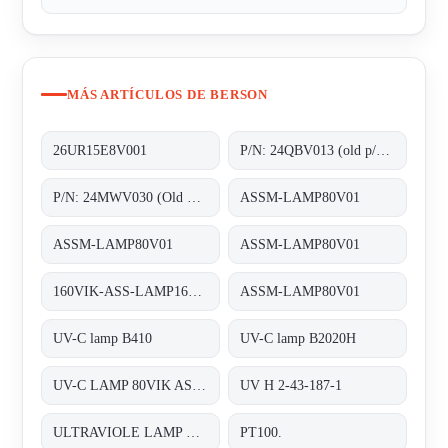
MÁS ARTÍCULOS DE BERSON
26UR15E8V001
P/N: 24QBV013 (old p/n: 2.55.024), Type: ;Quartz sleeves F200
P/N: 24MWV030 (Old p/n: H.2.43.156.01), Type: B2020H;Medium Pressure UV-C lamps
ASSM-LAMP80V01
ASSM-LAMP80V01
ASSM-LAMP80V01
160VIK-ASS-LAMP160V01 old code, new code ASSM-LAMP160V01 ;UV-C-LAMP
ASSM-LAMP80V01
UV-C lamp B410
UV-C lamp B2020H
UV-C LAMP 80VIK ASSM-LAMP80V01
UV H 2-43-187-1
ULTRAVIOLE LAMP FOR INLINE 200
PT100.