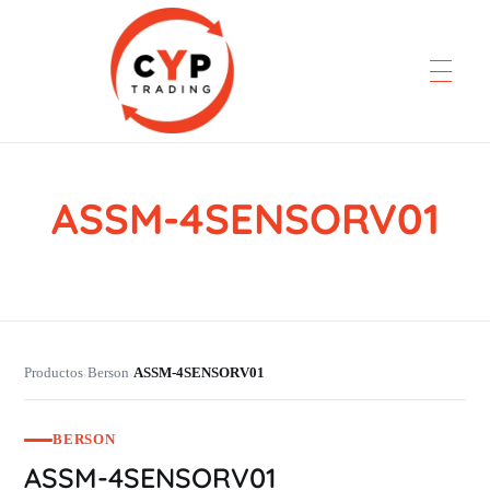
ASSM-4SENSORV01
CYP Trading
Professionelle Ersatzteilbeschaffung
Productos
Berson
ASSM-4SENSORV01
›
›
BERSON
ASSM-4SENSORV01