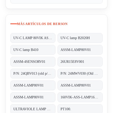
MÁS ARTÍCULOS DE BERSON
UV-C LAMP 80VIK ASSM-LAMP80V01
UV-C lamp B2020H
UV-C lamp B410
ASSM-LAMP80V01
ASSM-4SENSORV01
26UR15E8V001
P/N: 24QBV013 (old p/n: 2.55.024), Type: ;Quartz sleeves F200
P/N: 24MWV030 (Old p/n: H.2.43.156.01), Type: B2020H;Medium Pressure UV-C lamps
ASSM-LAMP80V01
ASSM-LAMP80V01
ASSM-LAMP80V01
160VIK-ASS-LAMP160V01 old code, new code ASSM-LAMP160V01 ;UV-C-LAMP
ULTRAVIOLE LAMP FOR INLINE 200
PT100.