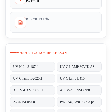
Berson
DESCRIPCIÓN
—
MÁS ARTÍCULOS DE BERSON
UV H 2-43-187-1
UV-C LAMP 80VIK ASSM-LAMP80V01
UV-C lamp B2020H
UV-C lamp B410
ASSM-LAMP80V01
ASSM-4SENSORV01
26UR15E8V001
P/N: 24QBV013 (old p/n: 2.55.024), Type: ;Quartz sleeves F200