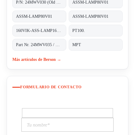
P/N: 24MWV030 (Old p/n: H.2.43.156.01), Type: B2020H;Medium Pressure UV-C lamps
ASSM-LAMP80V01
ASSM-LAMP80V01
ASSM-LAMP80V01
160VIK-ASS-LAMP160V01 old code, new code ASSM-LAMP160V01 ;UV-C-LAMP
PT100.
Part Nr. 24MWV035 / H.2.43.187*1
MPT
Más artículos de Berson →
FORMULARIO DE CONTACTO