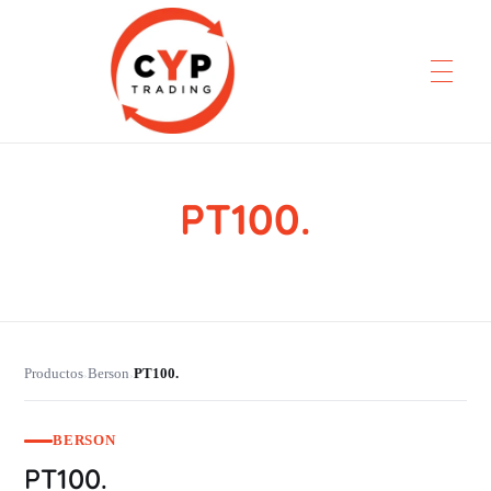
PT100.
CYP Trading
Professionelle Ersatzteilbeschaffung
Productos
Berson
PT100.
›
›
BERSON
PT100.