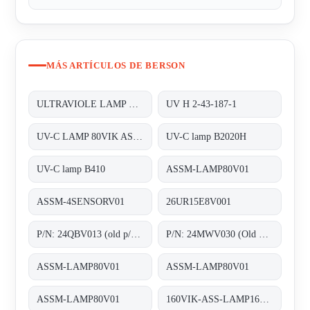
MÁS ARTÍCULOS DE BERSON
ULTRAVIOLE LAMP FOR INLINE 200
UV H 2-43-187-1
UV-C LAMP 80VIK ASSM-LAMP80V01
UV-C lamp B2020H
UV-C lamp B410
ASSM-LAMP80V01
ASSM-4SENSORV01
26UR15E8V001
P/N: 24QBV013 (old p/n: 2.55.024), Type: ;Quartz sleeves F200
P/N: 24MWV030 (Old p/n: H.2.43.156.01), Type: B2020H;Medium Pressure UV-C lamps
ASSM-LAMP80V01
ASSM-LAMP80V01
ASSM-LAMP80V01
160VIK-ASS-LAMP160V01 old code, new code ASSM-LAMP160V01 ;UV-C-LAMP