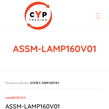
ASSM-LAMP160V01
CYP Trading
Professionelle Ersatzteilbeschaffung
Productos
Berson
ASSM-LAMP160V01
›
›
BERSON
ASSM-LAMP160V01