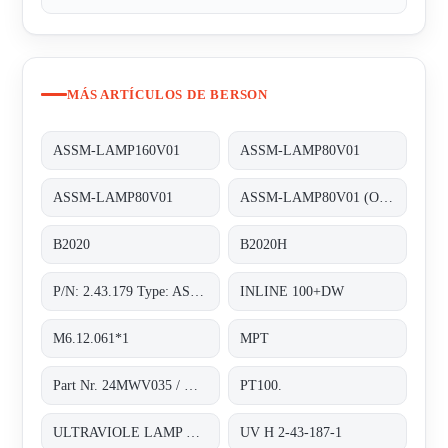
MÁS ARTÍCULOS DE BERSON
ASSM-LAMP160V01
ASSM-LAMP80V01
ASSM-LAMP80V01
ASSM-LAMP80V01 (Old number 2.43.179)
B2020
B2020H
P/N: 2.43.179 Type: ASSM-LAMP80V01
INLINE 100+DW
M6.12.061*1
MPT
Part Nr. 24MWV035 / H.2.43.187*1
PT100.
ULTRAVIOLE LAMP FOR INLINE 200
UV H 2-43-187-1